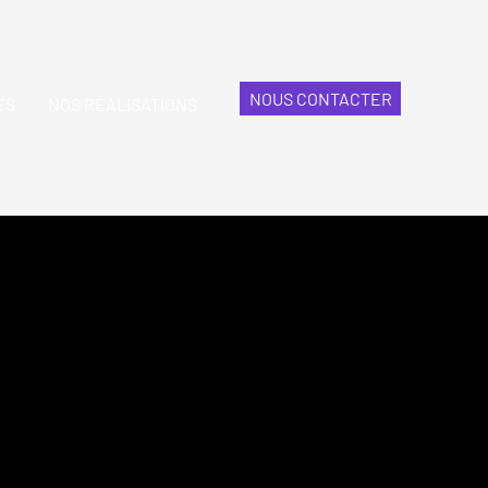
NOUS CONTACTER
ES
NOS RÉALISATIONS
perts en toitures résidentielles
fection de toitures en bardeaux d’asphalte,
paration, inspection et déneigement.
rvice rapide, fiable et professionnel dans les
urentides, Lanaudière et les alentours.