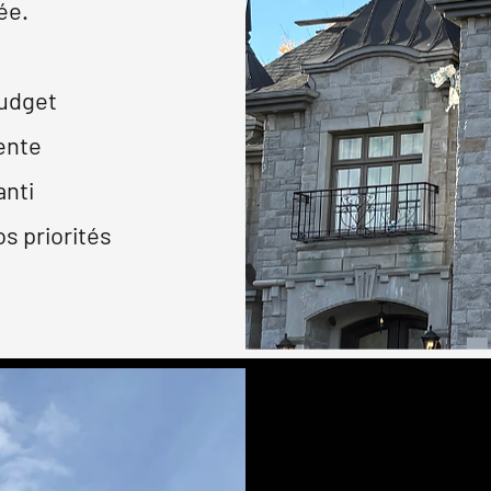
ée.
budget
ente
anti
os priorités
Nous nous spé