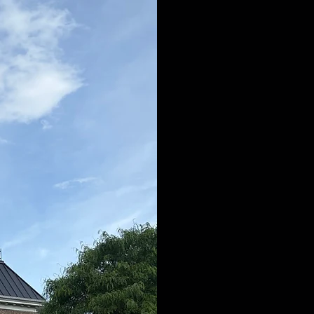
toitures rési
assurant une 
maximise la p
toiture.