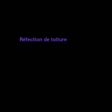
dentielles en bardeaux d’asphalte, en
installation soignée et durable qui
erformance et la longévité de votre
Réfection de toiture