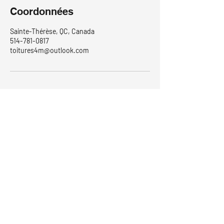
Coordonnées
Sainte-Thérèse, QC, Canada
514-781-0817
toitures4m@outlook.com
Votre toit, notre priorité, votre sécurité!
514-781-0817
toitures4m@outlook.com
R.B.Q. #5867-1330-01